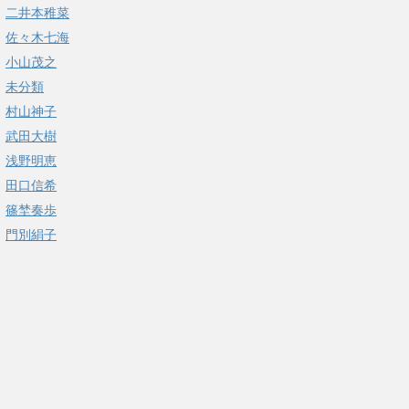
二井本稚菜
佐々木七海
小山茂之
未分類
村山神子
武田大樹
浅野明恵
田口信希
篠埜奏歩
門別絹子