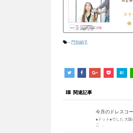
-
門別絹子
B!
関連記事
今月のドレスコ
●ドット●でした 大
こ …