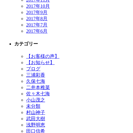
2017年10月
2017年9月
2017年8月
2017年7月
2017年6月
カテゴリー
【お客様の声】
【お知らせ】
ブログ
三浦彩香
久保七海
二井本稚菜
佐々木七海
小山茂之
未分類
村山神子
武田大樹
浅野明恵
田口信希