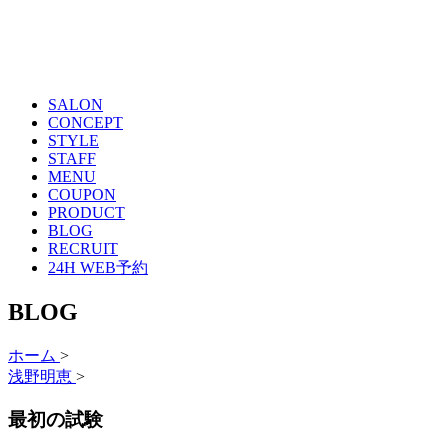
SALON
CONCEPT
STYLE
STAFF
MENU
COUPON
PRODUCT
BLOG
RECRUIT
24H WEB予約
BLOG
ホーム
>
浅野明恵
>
最初の試験