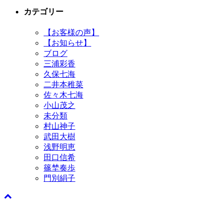
カテゴリー
【お客様の声】
【お知らせ】
ブログ
三浦彩香
久保七海
二井本稚菜
佐々木七海
小山茂之
未分類
村山神子
武田大樹
浅野明恵
田口信希
篠埜奏歩
門別絹子