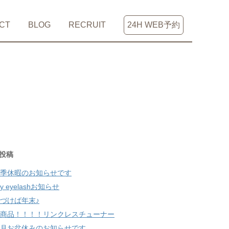
CT
BLOG
RECRUIT
24H WEB予約
投稿
季休暇のお知らせです
ily eyelashお知らせ
づけば年末♪
商品！！！！リンクレスチューナー
月お盆休みのお知らせです