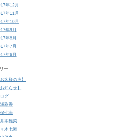
017年12月
017年11月
017年10月
017年9月
017年8月
017年7月
017年6月
リー
お客様の声】
お知らせ】
ログ
浦彩香
保七海
井本稚菜
々木七海