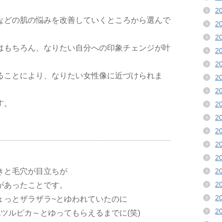
2
などの肌の悩みを改善していくところから選んで
2
2
はもちろん、なりたい自分への印象チェンジが叶
2
2
ることにより、なりたい女性像に近づけられま
2
2
す。
2
2
2
2
2
2
きと毛穴が目立ちが
2
があったことです。
2
ょっとザラザラ~とゆわれていたのに
2
ツルピカ～とゆってもらえるまでに(笑)