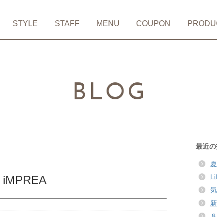
STYLE
STAFF
MENU
COUPON
PRODU
BLOG
最近の
夏
L
MPREA
気
新
８