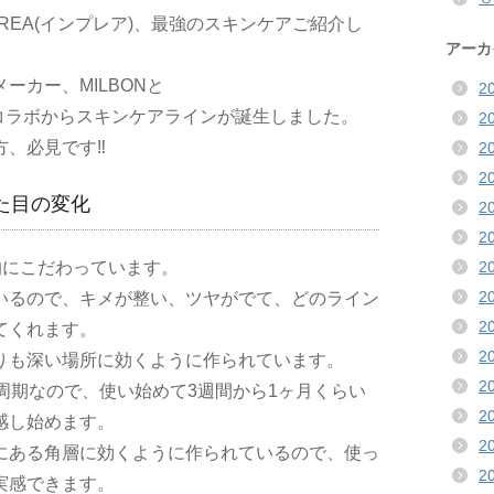
PREA(インプレア)、最強のスキンケアご紹介し
アーカ
ーカー、MILBONと
2
のコラボからスキンケアラインが誕生しました。
2
方、必見です‼
2
2
た目の変化
2
2
2
的にこだわっています。
2
いるので、キメが整い、ツヤがでて、どのライン
2
てくれます。
2
りも深い場所に効くように作られています。
2
周期なので、使い始めて
3
週間から
1
ヶ月くらい
2
感し始めます。
2
にある角層に効くように作られているので、使っ
2
実感できます。