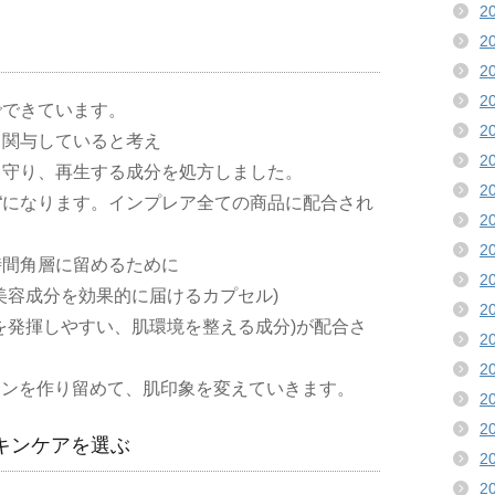
2
2
2
2
でできています。
2
く関与していると考え
2
ら守り、再生する成分を処方しました。
2
“
になります。インプレア全ての商品に配合され
2
2
時間角層に留めるために
2
美容成分を効果的に届けるカプセル)
2
を発揮しやすい、肌環境を整える成分)が配合さ
2
2
チンを作り留めて、肌印象を変えていきます。
2
2
キンケアを選ぶ
2
2