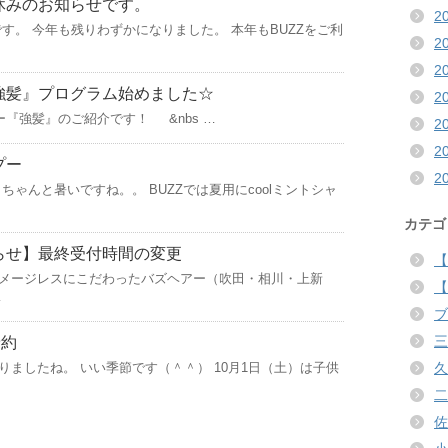
休みのお知らせです。
2
です。 今年も残りわずかになりました。 本年もBUZZをご利
2
2
強髪』プログラム始めました☆
2
ー『強髪』のご紹介です！ &nbs …
2
2
プー
2
ちゃんと暑いですね。。 BUZZでは夏用にcoolミントシャ
カテゴ
らせ】最終受付時間の変更
【
メージレスにこだわったバズヘアー（吹田・相川・上新
【
…
ブ
三
予約
りましたね。 いい季節です（＾＾） 10月1日（土）は子供
久
二
佐