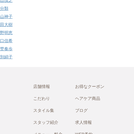
山茂之
分類
山神子
田大樹
野明恵
口信希
埜奏歩
別絹子
店舗情報
お得なクーポン
こだわり
ヘアケア商品
スタイル集
ブログ
スタッフ紹介
求人情報