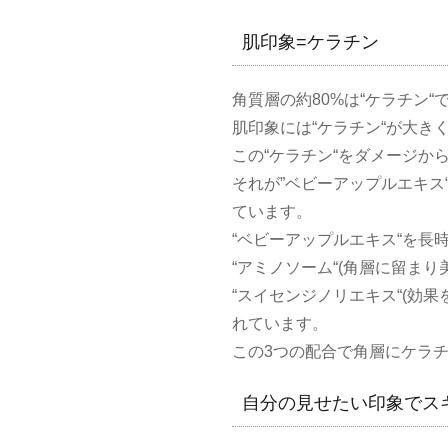
肌印象=ケラチン
角質層の約
80%
は
“
ケラチン
“
肌印象には
“
ケラチン
“
が大き
この
“
ケラチン
“
をダメージか
それが
”
ベビーアップルエキス
ています。
“
ベビーアップルエキス
“
を長
“
アミノソーム
“
(角層に留まり
“
スイセンジノリエキス
“
(効果
れています。
この
3
つの配合で角層にケラ
自分の見せたい印象でス