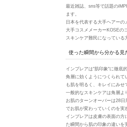
最近雑誌、sns等で話題のiM
ます。
日本を代表する大手ヘアーのメ
大手コスメメーカーKOSE
スキンケア難民になっている
使った瞬間から分かる見
インプレアは
“
肌印象
“
に徹底
角層に効くようにつくられて
も肌を明るく、キレイにみせ
一般的なスキンケアは角層よ
お肌のターンオーバーは
28
日
でお肌が変わっていくのを実
インプレアは皮膚の表面の方
た瞬間から肌の印象の違いを