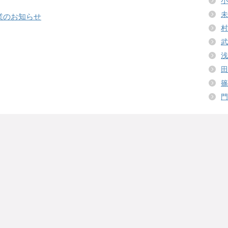
小
未
休業のお知らせ
村
武
浅
田
篠
門