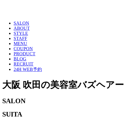
SALON
ABOUT
STYLE
STAFF
MENU
COUPON
PRODUCT
BLOG
RECRUIT
24H WEB予約
大阪 吹田の美容室バズヘアー
SALON
SUITA