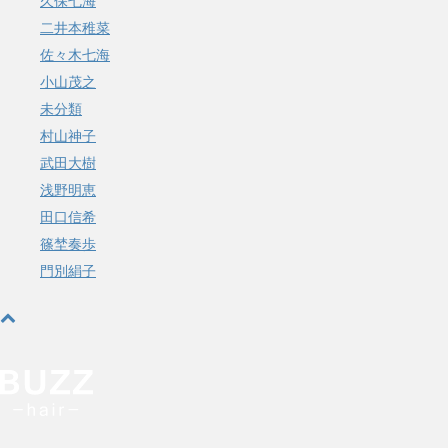
久保七海
二井本稚菜
佐々木七海
小山茂之
未分類
村山神子
武田大樹
浅野明恵
田口信希
篠埜奏歩
門別絹子