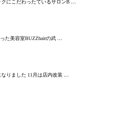
クにこだわったているサロンB …
容室BUZZhairの武 …
りました 11月は店内改装 …